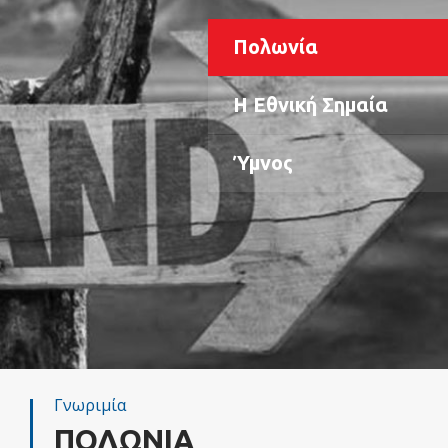
Πολωνία
Η Εθνική Σημαία
Ύμνος
Γνωριμία
ΠΟΛΩΝΙΑ