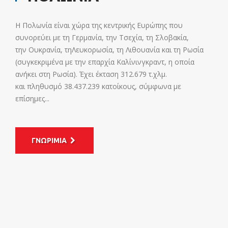
Η Πολωνία είναι χώρα της κεντρικής Ευρώπης που
συνορεύει με τη Γερμανία, την Τσεχία, τη Σλοβακία,
την Ουκρανία, τηΛευκορωσία, τη Λιθουανία και τη Ρωσία
(συγκεκριμένα με την επαρχία Καλίνινγκραντ, η οποία
ανήκει στη Ρωσία). Έχει έκταση 312.679 τ.χλμ.
και πληθυσμό 38.437.239 κατοίκους, σύμφωνα με
επίσημες...
ΓΝΩΡΙΜΙΑ