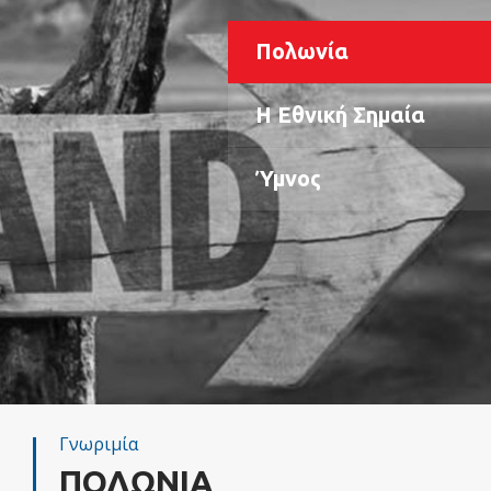
Πολωνία
Η Εθνική Σημαία
Ύμνος
Γνωριμία
ΠΟΛΩΝΙΑ