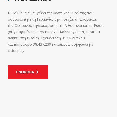
Η Πολωνία είναι χώρα της κεντρικής Ευρώπης που
συνορεύει με τη Γερμανία, την Τσεχία, τη Σλοβακία,
την Ουκρανία, τηΛευκορωσία, τη Λιθουανία και τη Ρωσία
(συγκεκριμένα με την επαρχία Καλίνινγκραντ, η οποία
ανήκει στη Ρωσία). Έχει έκταση 312.679 τ.χλμ.
και πληθυσμό 38.437.239 κατοίκους, σύμφωνα με
επίσημες...
ΓΝΩΡΙΜΙΑ