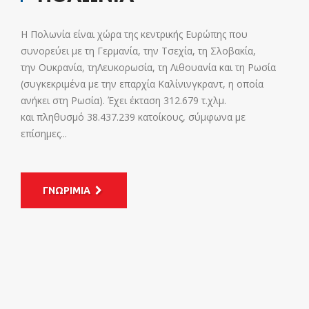
Η Πολωνία είναι χώρα της κεντρικής Ευρώπης που
συνορεύει με τη Γερμανία, την Τσεχία, τη Σλοβακία,
την Ουκρανία, τηΛευκορωσία, τη Λιθουανία και τη Ρωσία
(συγκεκριμένα με την επαρχία Καλίνινγκραντ, η οποία
ανήκει στη Ρωσία). Έχει έκταση 312.679 τ.χλμ.
και πληθυσμό 38.437.239 κατοίκους, σύμφωνα με
επίσημες...
ΓΝΩΡΙΜΙΑ