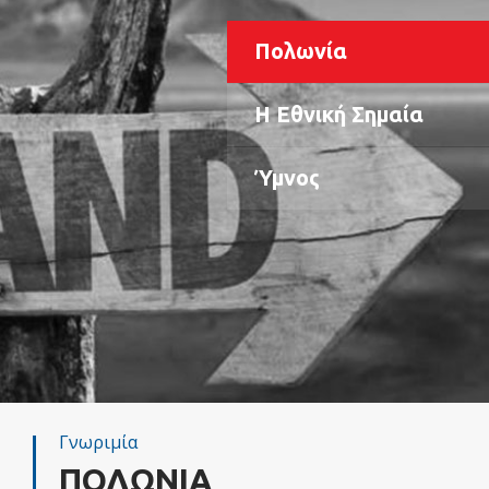
Πολωνία
Η Εθνική Σημαία
Ύμνος
Γνωριμία
ΠΟΛΩΝΙΑ