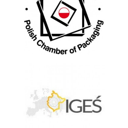
Polish Chamber of Packaging
Izba Gospodarcza Europy Środkowej