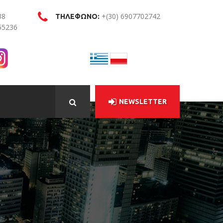
38
+(30) 6907702742
ΤΗΛΕΦΩΝΟ:
55236
NEWSLETTER