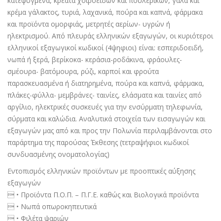
κατεψυγµένα, κρέατα χοιροειδών και πουλερικών, γάλα και
κρέµα γάλακτος, τυριά, λαχανικά, πούρα και καπνά, φάρµακα
και προϊόντα οµορφιάς, µετρητές αερίων- υγρών ή
ηλεκτρισµού. Από πλευράς ελληνικών εξαγωγών, οι κυριότεροι
ελληνικοί εξαγωγικοί κωδικοί (4ψηφιοι) είναι: εσπεριδοειδή,
νωπά ή ξερά, βερίκοκα- κεράσια-ροδάκινα, φράουλες-
σµέουρα- βατόµουρα, ρύζι, καρποί και φρούτα
παρασκευασµένα ή διατηρηµένα, πούρα και καπνά, φάρµακα,
πλάκες-φύλλα- µεµβράνες- ταινίες, ελάσµατα και ταινίες από
αργίλιο, ηλεκτρικές συσκευές για την ενσύρµατη τηλεφωνία,
σύρµατα και καλώδια. Αναλυτικά στοιχεία των εισαγωγών και
εξαγωγών µας από και προς την Πολωνία περιλαµβάνονται στο
παράρτηµα της παρούσας Έκθεσης (τετραψήφιοι κωδικοί
συνδυασµένης ονοµατολογίας)
Εντοπισµός ελληνικών προϊόντων µε προοπτικές αύξησης
εξαγωγών
 • Προϊόντα Π.Ο.Π. – Π.Γ.Ε. καθώς και Βιολογικά προϊόντα
 • Νωπά οπωροκηπευτικά
 • Φιλέτα ψαριών