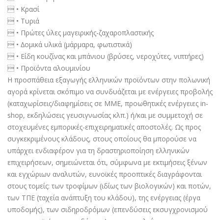
 • Κρασί
 • Τυριά
 • Πρώτες ύλες µαγειρικής-ζαχαροπλαστικής
 • ∆οµικά υλικά (µάρµαρα, φωτιστικά)
 • Είδη κουζίνας και µπάνιου (βρύσες, νεροχύτες, νιπτήρες)
 • Προϊόντα αλουµινίου
Η προσπάθεια εξαγωγής ελληνικών προϊόντων στην πολωνική
αγορά κρίνεται σκόπιµο να συνδυάζεται µε ενέργειες προβολής
(καταχωρίσεις/διαφηµίσεις σε ΜΜΕ, προωθητικές ενέργειες in-
shop, εκδηλώσεις γευσιγνωσίας κλπ.) ή/και µε συµµετοχή σε
στοχευµένες εµπορικές-επιχειρηµατικές αποστολές. Ως προς
συγκεκριµένους κλάδους, στους οποίους θα µπορούσε να
υπάρχει ενδιαφέρον για τη δραστηριοποίηση ελληνικών
επιχειρήσεων, σηµειώνεται ότι, σύµφωνα µε εκτιµήσεις ξένων
και εγχώριων αναλυτών, ευνοϊκές προοπτικές διαγράφονται
στους τοµείς: των τροφίµων (ιδίως των βιολογικών) και ποτών,
των ΤΠΕ (ταχεία ανάπτυξη του κλάδου), της ενέργειας (έργα
υποδοµής), των σιδηροδρόµων (επενδύσεις εκσυγχρονισµού