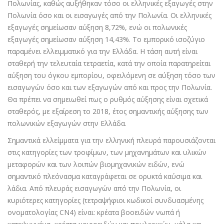
Πολωνίας, καθώς αυξήθηκαν τόσο οι ελληνικές εξαγωγές στην
Πολωνία όσο και οι εισαγωγές από την Πολωνία. Οι ελληνικές
εξαγωγές σηµείωσαν αύξηση 8,72%, ενώ οι πολωνικές
εξαγωγές σηµείωσαν αύξηση 14,43%. Το εµπορικό ισοζύγιο
παραµένει ελλειµµατικό για την Ελλάδα. Η τάση αυτή είναι
σταθερή την τελευταία τετραετία, κατά την οποία παρατηρείται
αύξηση του όγκου εµπορίου, οφειλόµενη σε αύξηση τόσο των
εισαγωγών όσο και των εξαγωγών από και προς την Πολωνία.
Θα πρέπει να σηµειωθεί πως ο ρυθµός αύξησης είναι σχετικά
σταθερός, µε εξαίρεση το 2018, έτος σηµαντικής αύξησης των
πολωνικών εξαγωγών στην Ελλάδα.
Σηµαντικά ελλείµµατα για την ελληνική πλευρά παρουσιάζονται
στις κατηγορίες των τροφίµων, των µηχανηµάτων και υλικών
µεταφορών και των λοιπών βιοµηχανικών ειδών, ενώ
σηµαντικό πλεόνασµα καταγράφεται σε ορυκτά καύσιµα και
λάδια. Από πλευράς εισαγωγών από την Πολωνία, οι
κυριότερες κατηγορίες (τετραψήφιοι κωδικοί συνδυασµένης
ονοµατολογίας CN4) είναι: κρέατα βοοειδών νωπά ή