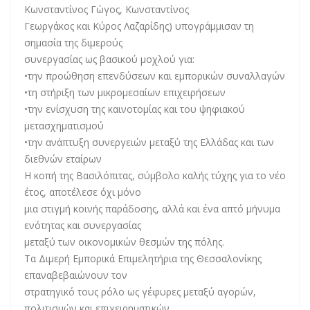
Κωνσταντίνος Γώγος, Κωνσταντίνος
Γεωργάκος και Κύρος Λαζαρίδης) υπογράμμισαν τη
σημασία της διμερούς
συνεργασίας ως βασικού μοχλού για:
•την προώθηση επενδύσεων και εμπορικών συναλλαγών
•τη στήριξη των μικρομεσαίων επιχειρήσεων
•την ενίσχυση της καινοτομίας και του ψηφιακού
μετασχηματισμού
•την ανάπτυξη συνεργειών μεταξύ της Ελλάδας και των
διεθνών εταίρων
Η κοπή της Βασιλόπιτας, σύμβολο καλής τύχης για το νέο
έτος, αποτέλεσε όχι μόνο
μια στιγμή κοινής παράδοσης, αλλά και ένα απτό μήνυμα
ενότητας και συνεργασίας
μεταξύ των οικονομικών θεσμών της πόλης.
Τα Διμερή Εμπορικά Επιμελητήρια της Θεσσαλονίκης
επαναβεβαιώνουν τον
στρατηγικό τους ρόλο ως γέφυρες μεταξύ αγορών,
πολιτισμών και επιχειρηματικών