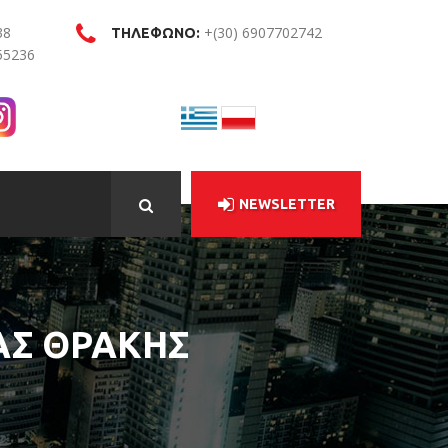
38
+(30) 6907702742
ΤΗΛΕΦΩΝΟ:
55236
NEWSLETTER
ΑΣ ΘΡΑΚΗΣ