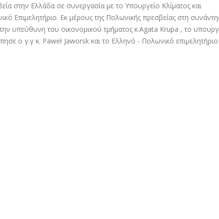
ία στην Ελλάδα σε συνεργασία με το Υπουργείο Κλίματος και
νικό Επιμελητήριο. Εκ μέρους της Πολωνικής πρεσβείας στη συνάντ
 την υπεύθυνη του οικονομικού τμήματος κ.Agata Krupa , το υπουργ
σε ο γ.γ κ. Paweł Jaworsk και το Ελληνό - Πολωνικό επιμελητήριο 